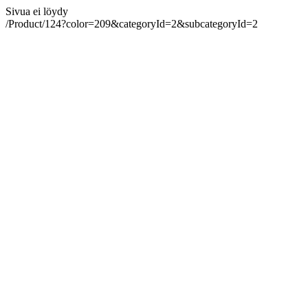
Sivua ei löydy
/Product/124?color=209&categoryId=2&subcategoryId=2