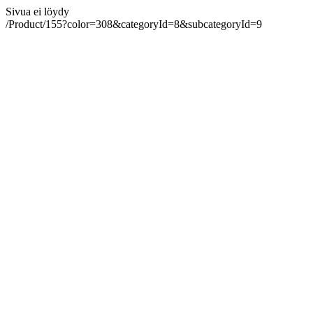
Sivua ei löydy
/Product/155?color=308&categoryId=8&subcategoryId=9