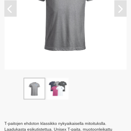
T-paitojen ehdoton klassikko nykyaikaisella mitoitukslla.
Laadukasta esikutistettua, Unisex T-paita, muotoonleikattu