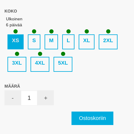
KOKO
Ulkoinen
6 päivää
XS
S
M
L
XL
2XL
3XL
4XL
5XL
MÄÄRÄ
-
+
Ostoskoriin