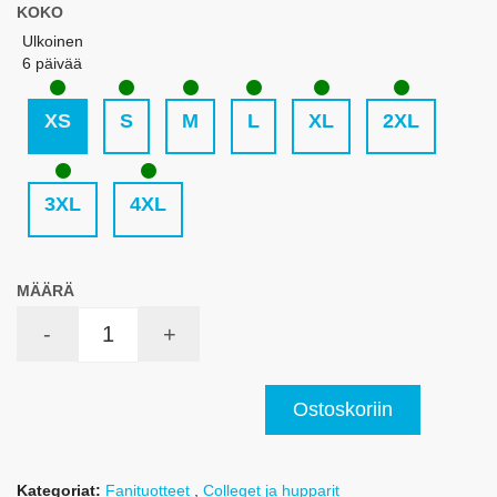
KOKO
Ulkoinen
6 päivää
XS
S
M
L
XL
2XL
3XL
4XL
MÄÄRÄ
-
+
Ostoskoriin
Kategoriat:
Fanituotteet
,
Colleget ja hupparit