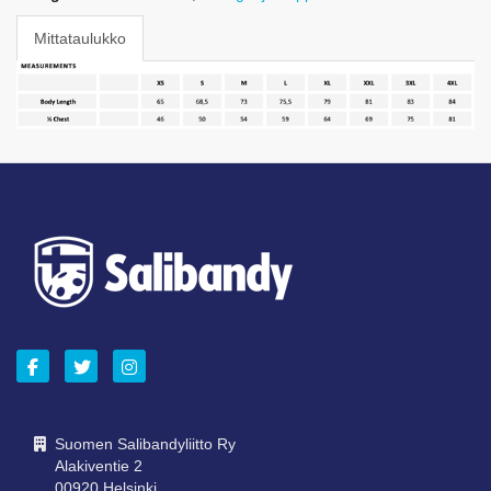
Mittataulukko
OTA YHTEYTTÄ
Suomen Salibandyliitto Ry
Alakiventie 2
00920 Helsinki