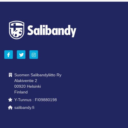
OTA YHTEYTTÄ
Suomen Salibandyliitto Ry
Alakiventie 2
00920 Helsinki
Finland
Y-Tunnus : FI09880198
salibandy.fi
SIVUNI