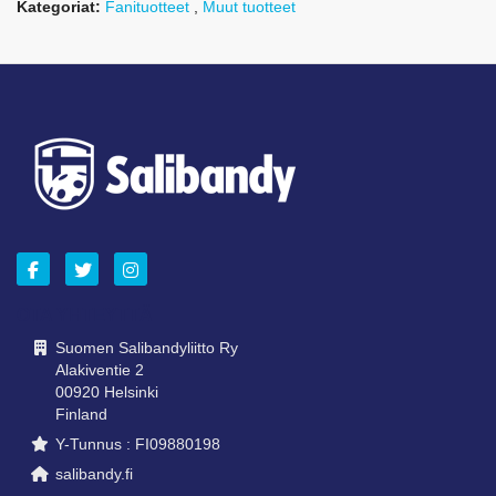
Kategoriat:
Fanituotteet
,
Muut tuotteet
OTA YHTEYTTÄ
Suomen Salibandyliitto Ry
Alakiventie 2
00920 Helsinki
Finland
Y-Tunnus : FI09880198
salibandy.fi