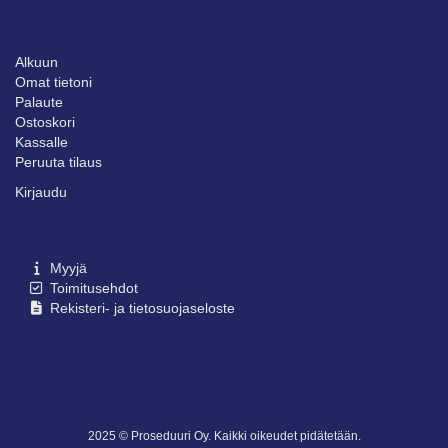
SIVUNI
Alkuun
Omat tietoni
Palaute
Ostoskori
Kassalle
Peruuta tilaus
Kirjaudu
SIVUSTO
Myyjä
Toimitusehdot
Rekisteri- ja tietosuojaseloste
2025 © Proseduuri Oy. Kaikki oikeudet pidätetään.