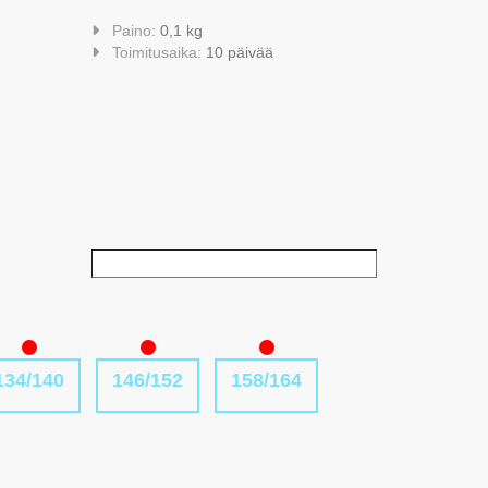
Paino:
0,1 kg
Toimitusaika:
10 päivää
134/140
146/152
158/164