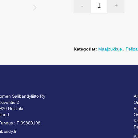
-
+
Kategoriat:
Maajoukkue
,
Pelipa
HTEYTTÄ
S
omen Salibandyliitto Ry
A
kiventie 2
Om
920 Helsinki
Pa
nland
Os
Ka
Tunnus : FI09880198
Pe
ibandy.fi
Ki