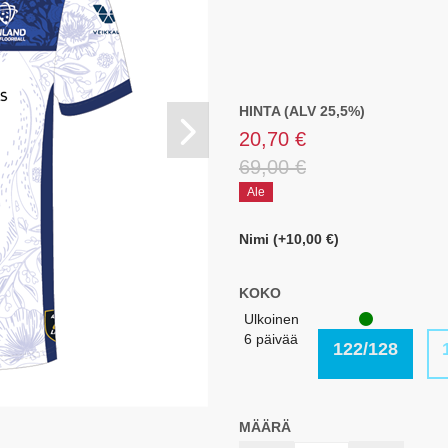
HINTA (ALV 25,5%)
20,70 €
69,00 €
Ale
Nimi (+10,00 €)
KOKO
Ulkoinen
6 päivää
122/128
MÄÄRÄ