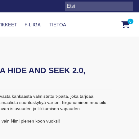
0
IKKEET
F-LIIGA
TIETOA
A HIDE AND SEEK 2.0,
vasta kankaasta valmistettu t-paita, joka tarjoaa
timaalista suorituskykyä varten. Ergonominen muotoilu
avan istuvuuden ja liikkumisen vapauden.
a vain Nimi pienen koon vuoksi!