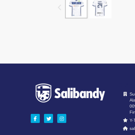
OTA Y
Su
Ala
00
Fi
Y-
sal