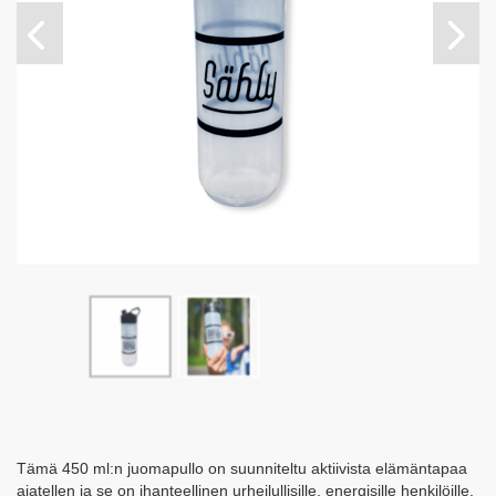
Tämä 450 ml:n juomapullo on suunniteltu aktiivista elämäntapaa
ajatellen ja se on ihanteellinen urheilullisille, energisille henkilöille.