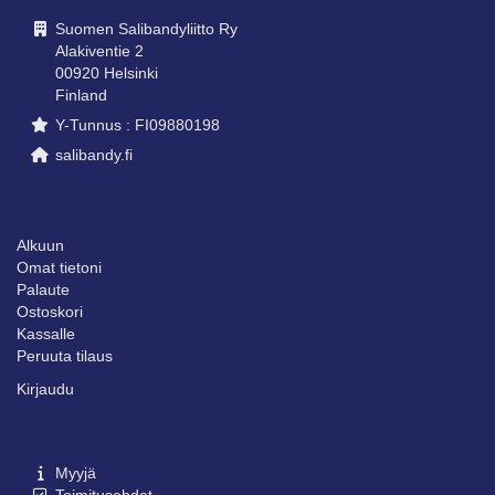
Suomen Salibandyliitto Ry
Alakiventie 2
00920 Helsinki
Finland
Y-Tunnus : FI09880198
salibandy.fi
SIVUNI
Alkuun
Omat tietoni
Palaute
Ostoskori
Kassalle
Peruuta tilaus
Kirjaudu
SIVUSTO
Myyjä
Toimitusehdot