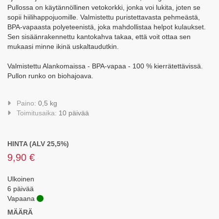
Pullossa on käytännöllinen vetokorkki, jonka voi lukita, joten se
sopii hiilihappojuomille. Valmistettu puristettavasta pehmeästä,
BPA-vapaasta polyeteenistä, joka mahdollistaa helpot kulaukset.
Sen sisäänrakennettu kantokahva takaa, että voit ottaa sen
mukaasi minne ikinä uskaltaudutkin.
Valmistettu Alankomaissa - BPA-vapaa - 100 % kierrätettävissä.
Pullon runko on biohajoava.
Paino:
0,5 kg
Toimitusaika:
10 päivää
HINTA (ALV 25,5%)
9,90 €
Ulkoinen
6 päivää
Vapaana
MÄÄRÄ