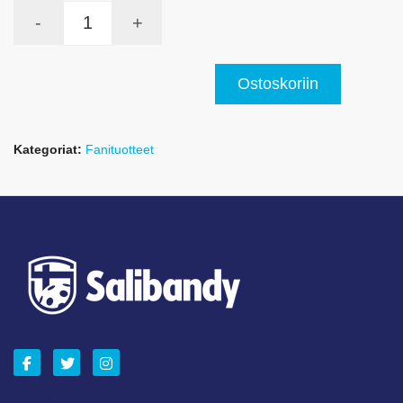
-
+
Ostoskoriin
Kategoriat:
Fanituotteet
OTA YHTEYTTÄ