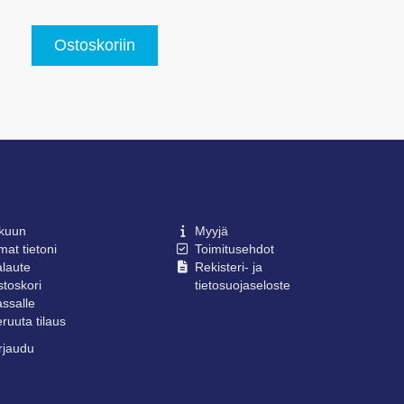
Ostoskoriin
IVUNI
SIVUSTO
lkuun
Myyjä
at tietoni
Toimitusehdot
laute
Rekisteri- ja
toskori
tietosuojaseloste
ssalle
ruuta tilaus
rjaudu