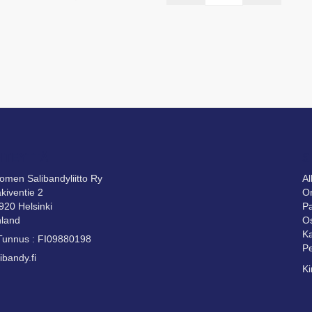
HTEYTTÄ
S
omen Salibandyliitto Ry
A
kiventie 2
Om
920 Helsinki
Pa
nland
Os
Ka
Tunnus : FI09880198
Pe
ibandy.fi
Ki