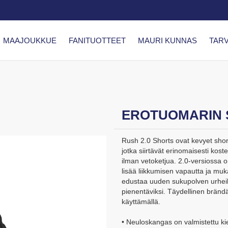
MAAJOUKKUE
FANITUOTTEET
MAURI KUNNAS
TARV
EROTUOMARIN S
Rush 2.0 Shorts ovat kevyet short
jotka siirtävät erinomaisesti kos
ilman vetoketjua. 2.0-versiossa o
lisää liikkumisen vapautta ja muk
edustaa uuden sukupolven urheilu
pienentäviksi. Täydellinen brändä
käyttämällä.
• Neuloskangas on valmistettu kie