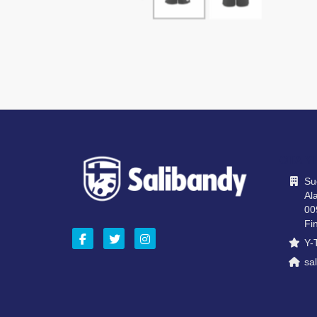
OTA Y
Su
Ala
00
Fi
Y-
sal