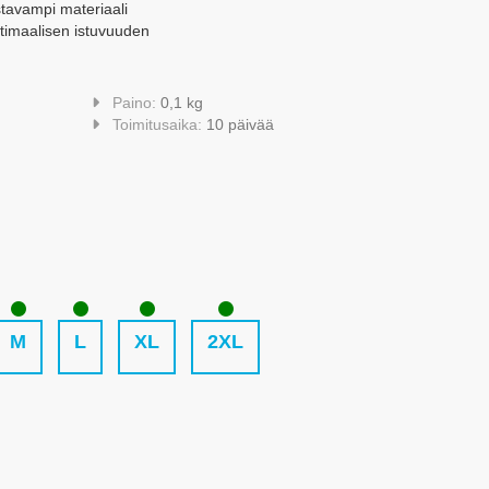
ustavampi materiaali
optimaalisen istuvuuden
Paino:
0,1 kg
Toimitusaika:
10 päivää
M
L
XL
2XL