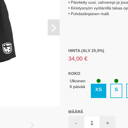
• Päivitetty uusi, vahvempi ja jo
• Kiristysnyöri vyötäröllä takaa 
• Puhdaslinjainen malli
HINTA (ALV 25,5%)
34,00 €
KOKO
Ulkoinen
6 päivää
XS
S
MÄÄRÄ
-
+