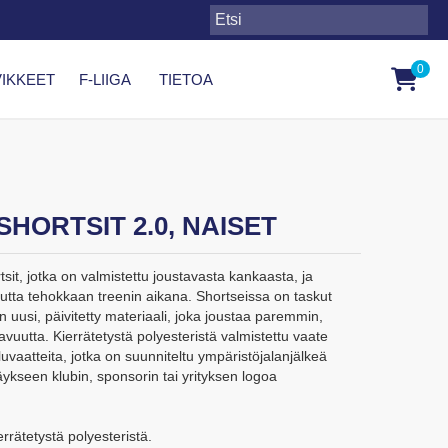
0
IKKEET
F-LIIGA
TIETOA
HORTSIT 2.0, NAISET
sit, jotka on valmistettu joustavasta kankaasta, ja
teutta tehokkaan treenin aikana. Shortseissa on taskut
n uusi, päivitetty materiaali, joka joustaa paremmin,
avuutta. Kierrätetystä polyesteristä valmistettu vaate
vaatteita, jotka on suunniteltu ympäristöjalanjälkeä
ykseen klubin, sponsorin tai yrityksen logoa
rrätetystä polyesteristä.