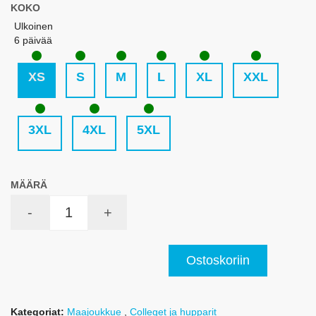
KOKO
Ulkoinen
6 päivää
XS
S
M
L
XL
XXL
3XL
4XL
5XL
MÄÄRÄ
-
+
Ostoskoriin
Kategoriat:
Maajoukkue
,
Colleget ja hupparit