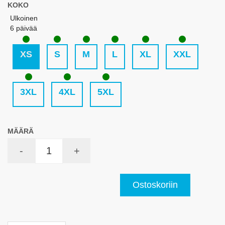
KOKO
Ulkoinen
6 päivää
XS
S
M
L
XL
XXL
3XL
4XL
5XL
MÄÄRÄ
-
+
Ostoskoriin