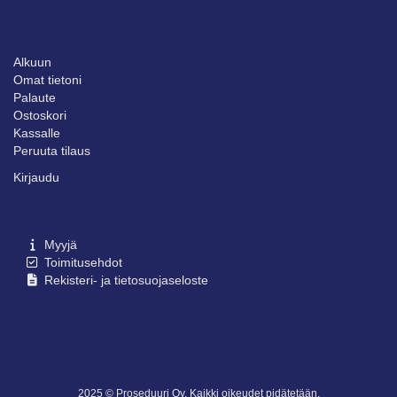
SIVUNI
Alkuun
Omat tietoni
Palaute
Ostoskori
Kassalle
Peruuta tilaus
Kirjaudu
SIVUSTO
Myyjä
Toimitusehdot
Rekisteri- ja tietosuojaseloste
2025 © Proseduuri Oy. Kaikki oikeudet pidätetään.