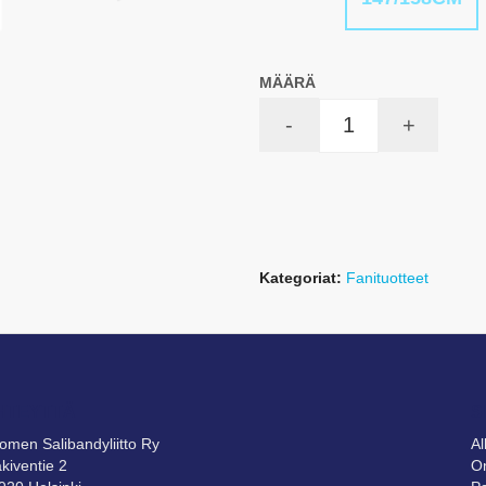
MÄÄRÄ
-
+
Kategoriat:
Fanituotteet
HTEYTTÄ
S
omen Salibandyliitto Ry
A
kiventie 2
Om