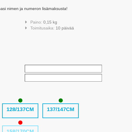
amasi nimen ja numeron lisämaksusta!
Paino:
0,15 kg
Toimitusaika:
10 päivää
128/137CM
137/147CM
158/170CM