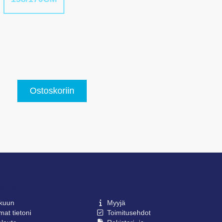
Ostoskoriin
IVUNI
SIVUSTO
lkuun
Myyjä
at tietoni
Toimitusehdot