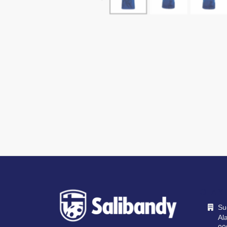
OTA Y
Su
Ala