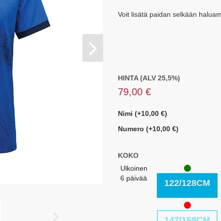
Voit lisätä paidan selkään halu
HINTA (ALV 25,5%)
79,00 €
Nimi (+10,00 €)
Numero (+10,00 €)
KOKO
Ulkoinen
6 päivää
122/128CM
147/158CM