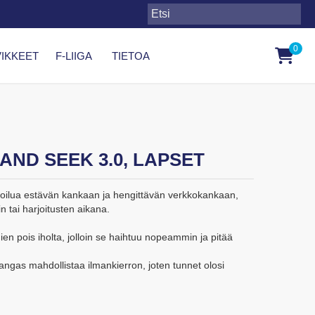
0
IKKEET
F-LIIGA
TIETOA
 AND SEEK 3.0, LAPSET
koilua estävän kankaan ja hengittävän verkkokankaan,
in tai harjoitusten aikana.
hien pois iholta, jolloin se haihtuu nopeammin ja pitää
kangas mahdollistaa ilmankierron, joten tunnet olosi