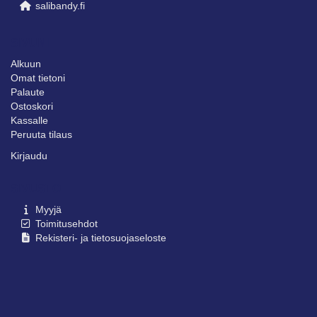
salibandy.fi
SIVUNI
Alkuun
Omat tietoni
Palaute
Ostoskori
Kassalle
Peruuta tilaus
Kirjaudu
SIVUSTO
Myyjä
Toimitusehdot
Rekisteri- ja tietosuojaseloste