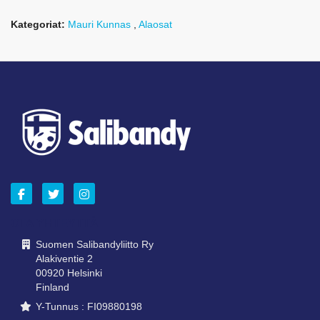
Kategoriat:
Mauri Kunnas
,
Alaosat
OTA YHTEYTTÄ
Suomen Salibandyliitto Ry
Alakiventie 2
00920 Helsinki
Finland
Y-Tunnus : FI09880198