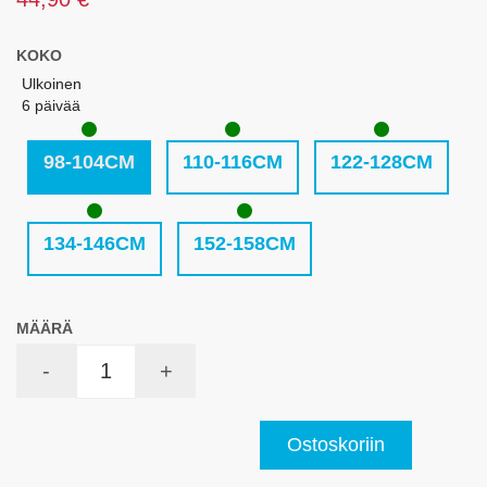
KOKO
Ulkoinen
6 päivää
98-104CM
110-116CM
122-128CM
134-146CM
152-158CM
MÄÄRÄ
-
+
Ostoskoriin