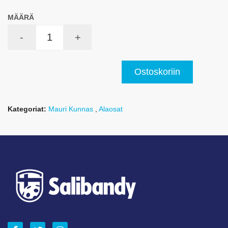
MÄÄRÄ
-
+
Ostoskoriin
Kategoriat:
Mauri Kunnas
,
Alaosat