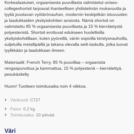
Korkealaatuiset, orgaanisesta puuvillasta valmistetut unisex-
collegeshortsit tarjoavat ihanteellisen yhdistelmän mukavuutta ja
tyyliä joustavan vyötärönauhan, modernin keskipitkän istuvuuden
ja laadukkaiden yksityiskohtien ansiosta. Nämä shortsit on
valmistettu 85 % orgaanisesta puuvillasta ja 15 % kierrätetystä
polyesteristä. Shortsit erottuvat edukseen huolellisilla
yksityiskohdillaan, kuten pyöreillä, väriin sopivilla kiristysnauhoilla,
suljetuilla metallipäillä ja takana olevalla welt-taskulla, jotka luovat
tyylikkään ja laadukkaan ilmeen.
Materiaalit: French Terry, 85 % puuvillaa – orgaanista
rengaspunottua ja kammattua, 15 % polyesteriä – kierrätettyä,
pesukäsitelty
Huom! Tuotteen toimitusaika noin 4 viikkoa.
Värikoodi:
C727
Paino:
0,2 kg
Toimitusaika:
10 päivää
Väri