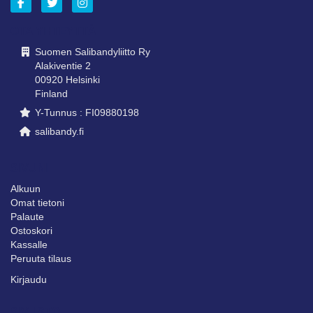
OTA YHTEYTTÄ
Suomen Salibandyliitto Ry
Alakiventie 2
00920 Helsinki
Finland
Y-Tunnus : FI09880198
salibandy.fi
SIVUNI
Alkuun
Omat tietoni
Palaute
Ostoskori
Kassalle
Peruuta tilaus
Kirjaudu
SIVUSTO