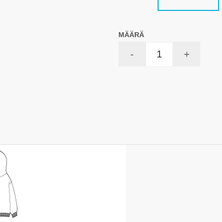
MÄÄRÄ
-
+