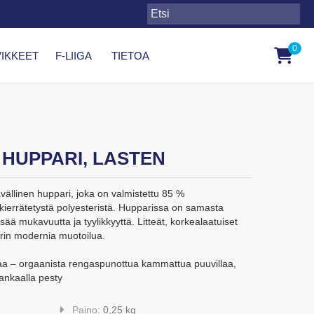
0
IKKEET
F-LIIGA
TIETOA
HUPPARI, LASTEN
vällinen huppari, joka on valmistettu 85 %
 kierrätetystä polyesteristä. Hupparissa on samasta
sää mukavuutta ja tyylikkyyttä. Litteät, korkealaatuiset
rin modernia muotoilua.
llaa – orgaanista rengaspunottua kammattua puuvillaa,
kankaalla pesty
Paino:
0,25 kg