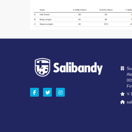
OTA Y
Su
Ala
00
Fi
Y-
sal