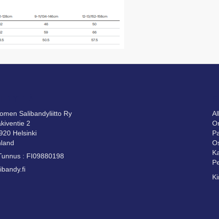
HTEYTTÄ
S
omen Salibandyliitto Ry
A
kiventie 2
Om
920 Helsinki
Pa
nland
Os
Ka
Tunnus : FI09880198
Pe
ibandy.fi
Ki