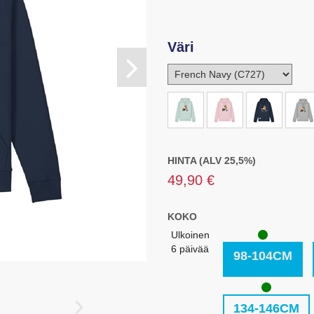
Väri
HINTA (ALV 25,5%)
49,90 €
KOKO
Ulkoinen
6 päivää
98-104CM
134-146CM