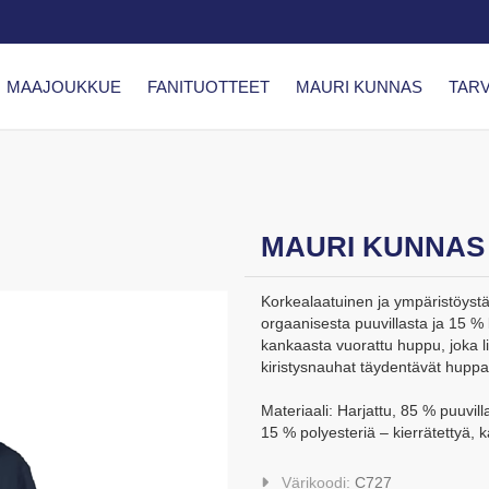
MAAJOUKKUE
FANITUOTTEET
MAURI KUNNAS
TARV
MAURI KUNNAS 
Korkealaatuinen ja ympäristöystä
orgaanisesta puuvillasta ja 15 %
kankaasta vuorattu huppu, joka li
kiristysnauhat täydentävät huppa
Materiaali: Harjattu, 85 % puuvi
15 % polyesteriä – kierrätettyä, 
Värikoodi:
C727