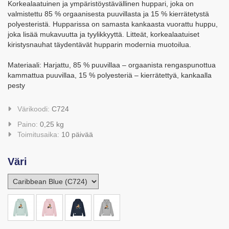
Korkealaatuinen ja ympäristöystävällinen huppari, joka on
valmistettu 85 % orgaanisesta puuvillasta ja 15 % kierrätetystä
polyesteristä. Hupparissa on samasta kankaasta vuorattu huppu,
joka lisää mukavuutta ja tyylikkyyttä. Litteät, korkealaatuiset
kiristysnauhat täydentävät hupparin modernia muotoilua.
Materiaali: Harjattu, 85 % puuvillaa – orgaanista rengaspunottua
kammattua puuvillaa, 15 % polyesteriä – kierrätettyä, kankaalla
pesty
Värikoodi:
C724
Paino:
0,25 kg
Toimitusaika:
10 päivää
Väri