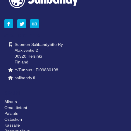
OTA YHTEYTTÄ
Suomen Salibandyliitto Ry
Alakiventie 2
00920 Helsinki
Finland
Y-Tunnus : FI09880198
salibandy.fi
SIVUNI
Alkuun
Omat tietoni
Palaute
Ostoskori
Kassalle
Peruuta tilaus