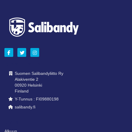
OTA YHTEYTTÄ
Suomen Salibandyliitto Ry
Alakiventie 2
00920 Helsinki
Finland
Y-Tunnus : FI09880198
salibandy.fi
SIVUNI
Alkuun