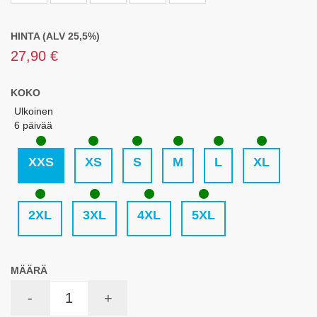
HINTA (ALV 25,5%)
27,90 €
KOKO
Ulkoinen
6 päivää
XXS
XS
S
M
L
XL
2XL
3XL
4XL
5XL
MÄÄRÄ
-
+