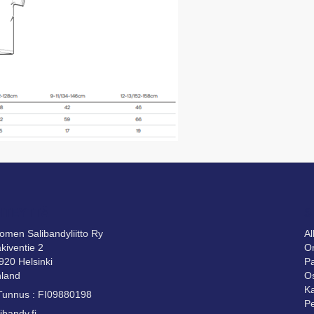
HTEYTTÄ
S
omen Salibandyliitto Ry
A
kiventie 2
Om
920 Helsinki
Pa
nland
Os
Ka
Tunnus : FI09880198
Pe
ibandy.fi