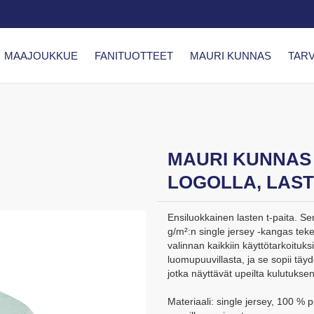
MAAJOUKKUE
FANITUOTTEET
MAURI KUNNAS
TARV
MAURI KUNNAS 
LOGOLLA, LAS
Ensiluokkainen lasten t-paita. Se
g/m²:n single jersey -kangas teke
valinnan kaikkiin käyttötarkoituks
luomupuuvillasta, ja se sopii täyde
jotka näyttävät upeilta kulutuksen
Materiaali: single jersey, 100 %