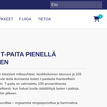
0
IKKEET
F-LIIGA
TIETOA
T-PAITA PIENELLÄ
TEN
n klassiset mittasuhteet, keskikokoinen istuvuus ja 155
vät tästä ikonisesta lasten t-paidasta ihanteellisen
iin. T-paita on valmistettu 100-prosenttisesta
llisesti, kun haluat luoda räätälöityjä lasten t-paitoja,
kin jälkeen.
 puuvillaa – orgaanista rengaspunottua ja kammattua