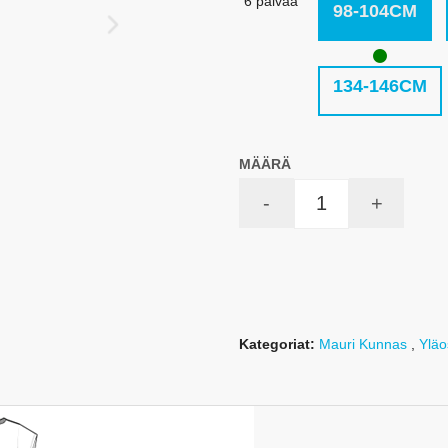
6 päivää
98-104CM
134-146CM
MÄÄRÄ
-
+
Kategoriat:
Mauri Kunnas
,
Yläo