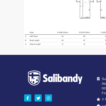
OTA Y
Su
Ala
00
Fi
Y-
sal