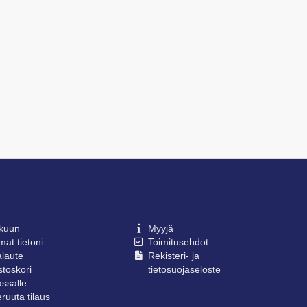
IVUNI
SIVUSTO
lkuun
Myyjä
at tietoni
Toimitusehdot
laute
Rekisteri- ja
toskori
tietosuojaseloste
ssalle
ruuta tilaus