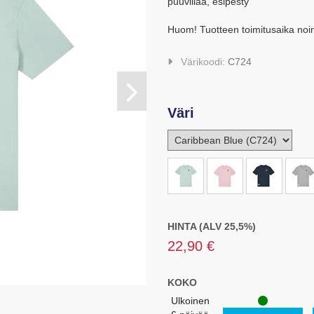
puuvillaa, esipesty
Huom! Tuotteen toimitusaika noin
Värikoodi:
C724
Väri
HINTA (ALV 25,5%)
22,90 €
KOKO
Ulkoinen