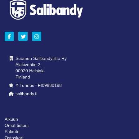
OTA YHTEYTTÄ
Suomen Salibandyliitto Ry
Alakiventie 2
00920 Helsinki
Finland
Y-Tunnus : FI09880198
salibandy.fi
SIVUNI
Alkuun
Omat tietoni
Palaute
Ostoskori