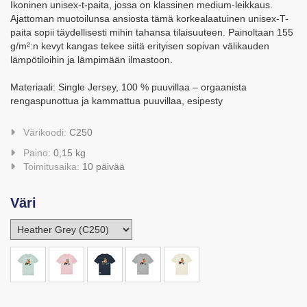
Ikoninen unisex-t-paita, jossa on klassinen medium-leikkaus.
Ajattoman muotoilunsa ansiosta tämä korkealaatuinen unisex-T-
paita sopii täydellisesti mihin tahansa tilaisuuteen. Painoltaan 155
g/m²:n kevyt kangas tekee siitä erityisen sopivan välikauden
lämpötiloihin ja lämpimään ilmastoon.
Materiaali: Single Jersey, 100 % puuvillaa – orgaanista
rengaspunottua ja kammattua puuvillaa, esipesty
Värikoodi:
C250
Paino:
0,15 kg
Toimitusaika:
10 päivää
Väri