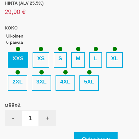
HINTA (ALV 25,5%)
29,90 €
KOKO
Ulkoinen
6 päivää
XXS
XS
S
M
L
XL
2XL
3XL
4XL
5XL
MÄÄRÄ
-
+
Ostoskoriin