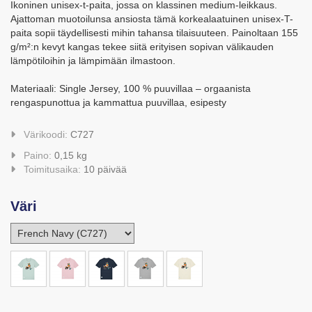
Ikoninen unisex-t-paita, jossa on klassinen medium-leikkaus.
Ajattoman muotoilunsa ansiosta tämä korkealaatuinen unisex-T-
paita sopii täydellisesti mihin tahansa tilaisuuteen. Painoltaan 155
g/m²:n kevyt kangas tekee siitä erityisen sopivan välikauden
lämpötiloihin ja lämpimään ilmastoon.
Materiaali: Single Jersey, 100 % puuvillaa – orgaanista
rengaspunottua ja kammattua puuvillaa, esipesty
Värikoodi:
C727
Paino:
0,15 kg
Toimitusaika:
10 päivää
Väri