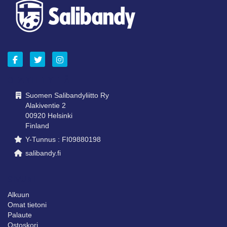
OTA YHTEYTTÄ
Suomen Salibandyliitto Ry
Alakiventie 2
00920 Helsinki
Finland
Y-Tunnus : FI09880198
salibandy.fi
SIVUNI
Alkuun
Omat tietoni
Palaute
Ostoskori