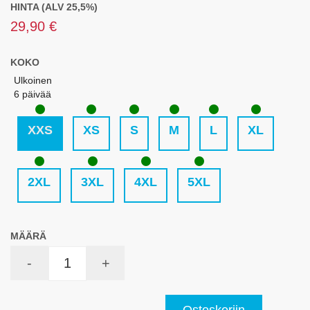
HINTA (ALV 25,5%)
29,90 €
KOKO
Ulkoinen
6 päivää
XXS
XS
S
M
L
XL
2XL
3XL
4XL
5XL
MÄÄRÄ
-
+
Ostoskoriin