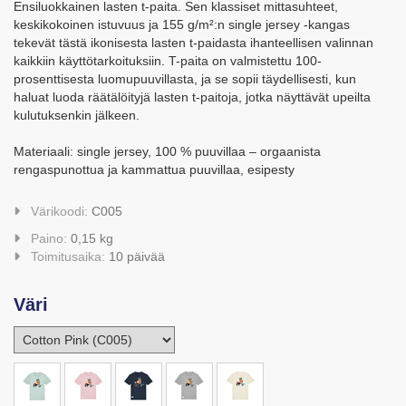
Ensiluokkainen lasten t-paita. Sen klassiset mittasuhteet,
keskikokoinen istuvuus ja 155 g/m²:n single jersey -kangas
tekevät tästä ikonisesta lasten t-paidasta ihanteellisen valinnan
kaikkiin käyttötarkoituksiin. T-paita on valmistettu 100-
prosenttisesta luomupuuvillasta, ja se sopii täydellisesti, kun
haluat luoda räätälöityjä lasten t-paitoja, jotka näyttävät upeilta
kulutuksenkin jälkeen.
Materiaali: single jersey, 100 % puuvillaa – orgaanista
rengaspunottua ja kammattua puuvillaa, esipesty
Värikoodi:
C005
Paino:
0,15 kg
Toimitusaika:
10 päivää
Väri