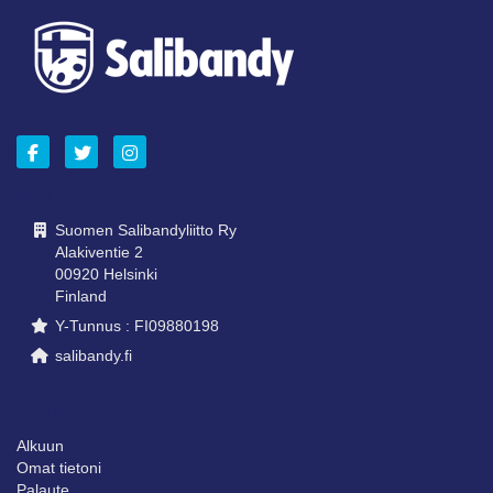
OTA YHTEYTTÄ
Suomen Salibandyliitto Ry
Alakiventie 2
00920 Helsinki
Finland
Y-Tunnus : FI09880198
salibandy.fi
SIVUNI
Alkuun
Omat tietoni
Palaute