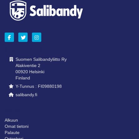
OTA YHTEYTTÄ
Suomen Salibandyliitto Ry
Alakiventie 2
00920 Helsinki
Finland
Y-Tunnus : FI09880198
salibandy.fi
SIVUNI
Alkuun
Omat tietoni
Palaute
Ostoskori