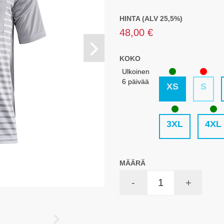
HINTA (ALV 25,5%)
48,00 €
KOKO
Ulkoinen
6 päivää
XS
S
3XL
4XL
MÄÄRÄ
-
+