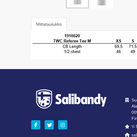
Mittataulukko
OTA Y
Su
Ala
00
Fi
Y-
sal