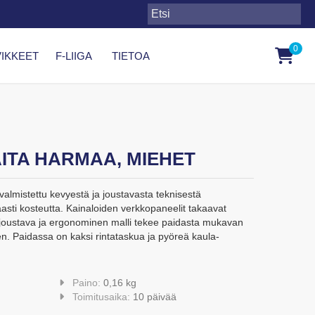
0
IKKEET
F-LIIGA
TIETOA
ITA HARMAA, MIEHET
valmistettu kevyestä ja joustavasta teknisestä
kaasti kosteutta. Kainaloiden verkkopaneelit takaavat
joustava ja ergonominen malli tekee paidasta mukavan
en. Paidassa on kaksi rintataskua ja pyöreä kaula-
Paino:
0,16 kg
Toimitusaika:
10 päivää