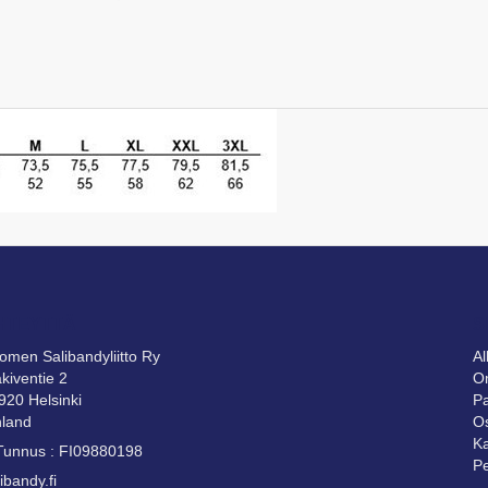
HTEYTTÄ
S
omen Salibandyliitto Ry
A
kiventie 2
Om
920 Helsinki
Pa
nland
Os
Ka
Tunnus : FI09880198
Pe
ibandy.fi