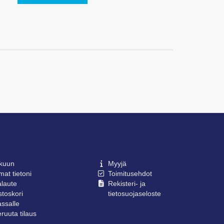
IVUNI
SIVUSTO
lkuun
Myyjä
at tietoni
Toimitusehdot
laute
Rekisteri- ja
toskori
tietosuojaseloste
ssalle
ruuta tilaus