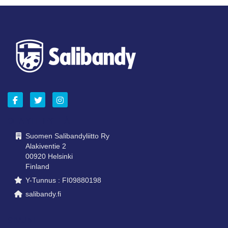
OTA YHTEYTTÄ
Suomen Salibandyliitto Ry
Alakiventie 2
00920 Helsinki
Finland
Y-Tunnus : FI09880198
salibandy.fi
SIVUNI