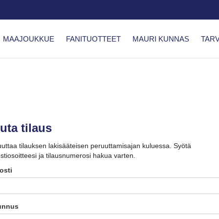
MAAJOUKKUE
FANITUOTTEET
MAURI KUNNAS
TARV
uta tilaus
uuttaa tilauksen lakisääteisen peruuttamisajan kuluessa. Syötä
tiosoitteesi ja tilausnumerosi hakua varten.
osti
unnus