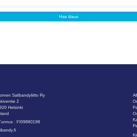
Hae tilaus
HTEYTTÄ
S
omen Salibandyliitto Ry
A
kiventie 2
Om
920 Helsinki
Pa
nland
Os
Ka
Tunnus : FI09880198
Pe
ibandy.fi
Ki