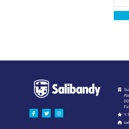
OTA Y
Su
Ala
00
Fi
Y-
sal