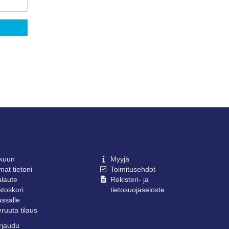
IVUNI
SIVUSTO
lkuun
Myyjä
at tietoni
Toimitusehdot
laute
Rekisteri- ja
toskori
tietosuojaseloste
ssalle
ruuta tilaus
rjaudu