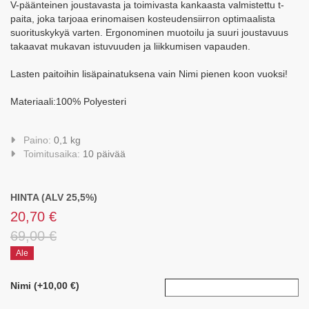
V-päänteinen joustavasta ja toimivasta kankaasta valmistettu t-
paita, joka tarjoaa erinomaisen kosteudensiirron optimaalista
suorituskykyä varten. Ergonominen muotoilu ja suuri joustavuus
takaavat mukavan istuvuuden ja liikkumisen vapauden.
Lasten paitoihin lisäpainatuksena vain Nimi pienen koon vuoksi!
Materiaali:100% Polyesteri
Paino:
0,1 kg
Toimitusaika:
10 päivää
HINTA (ALV 25,5%)
20,70 €
69,00 €
Ale
Nimi (+10,00 €)