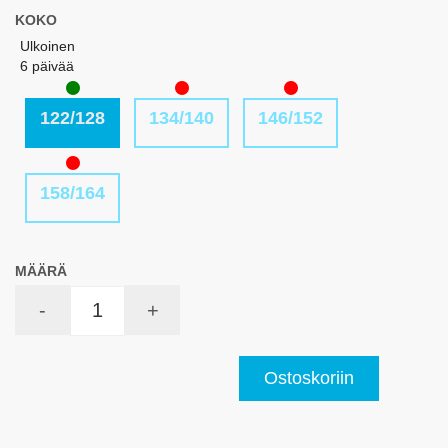
KOKO
Ulkoinen
6 päivää
122/128
134/140
146/152
158/164
MÄÄRÄ
-
+
Ostoskoriin