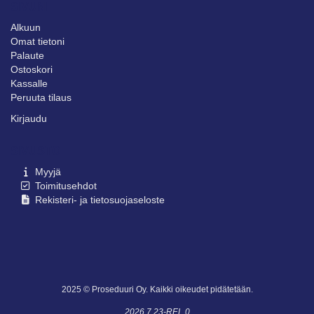
SIVUNI
Alkuun
Omat tietoni
Palaute
Ostoskori
Kassalle
Peruuta tilaus
Kirjaudu
SIVUSTO
Myyjä
Toimitusehdot
Rekisteri- ja tietosuojaseloste
2025 © Proseduuri Oy. Kaikki oikeudet pidätetään.
2026.7.23-REL.0