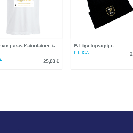
man paras Kainulainen t-
F-Liiga tupsupipo
F-LIIGA
2
A
25,00 €
HTEYTTÄ
S