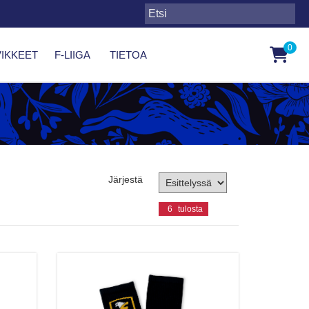
0
IKKEET
F-LIIGA
TIETOA
Järjestä
6
tulosta