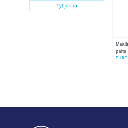
Tyhjennä
Maail
paita
F-LIIG
OTA Y