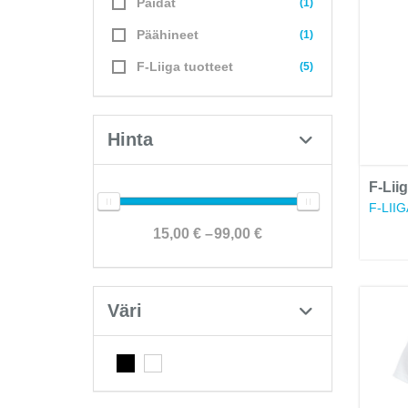
Paidat
(1)
Päähineet
(1)
F-Liiga tuotteet
(5)
Hinta
F-Lii
F-LIIG
15,00 €
99,00 €
Väri