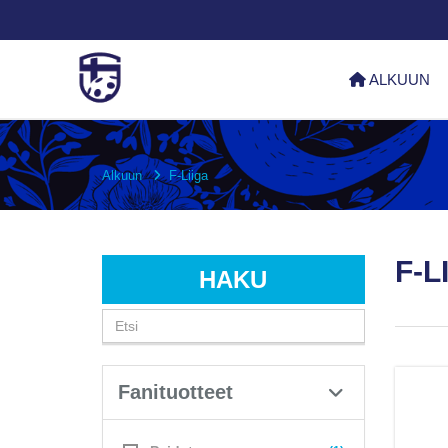
ALKUUN
Alkuun
F-Liiga
F-L
HAKU
Fanituotteet