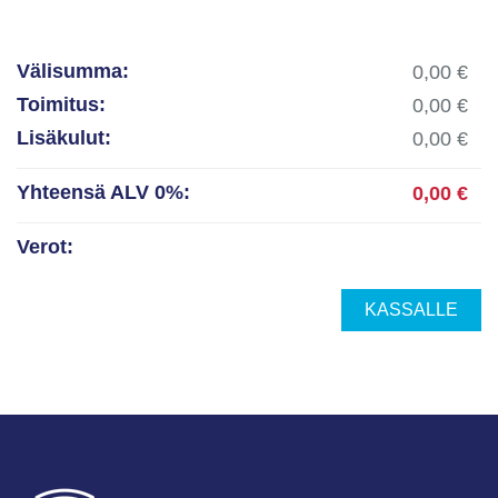
Välisumma:
Toimitus:
Lisäkulut:
Yhteensä ALV 0%:
Verot:
KASSALLE