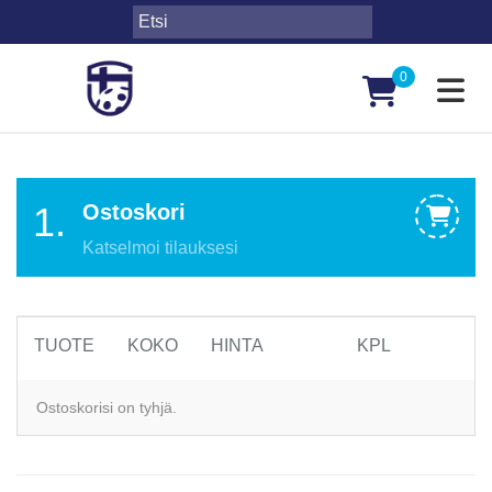
0
Toggl
1.
Ostoskori
Katselmoi tilauksesi
TUOTE
KOKO
HINTA
KPL
Ostoskorisi on tyhjä.