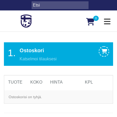
0
Toggl
1.
Ostoskori
Katselmoi tilauksesi
TUOTE
KOKO
HINTA
KPL
Ostoskorisi on tyhjä.