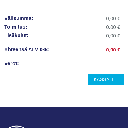
Välisumma:
Toimitus:
Lisäkulut:
Yhteensä ALV 0%:
Verot:
KASSALLE