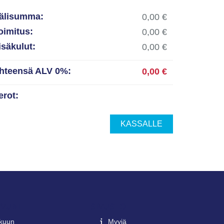
älisumma:
oimitus:
isäkulut:
hteensä ALV 0%:
erot:
KASSALLE
IVUNI
SIVUSTO
lkuun
Myyjä