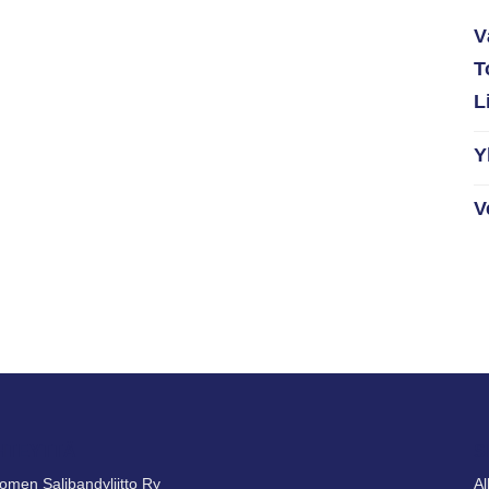
V
T
L
Y
V
HTEYTTÄ
S
omen Salibandyliitto Ry
A