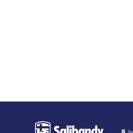
OTA Y
Su