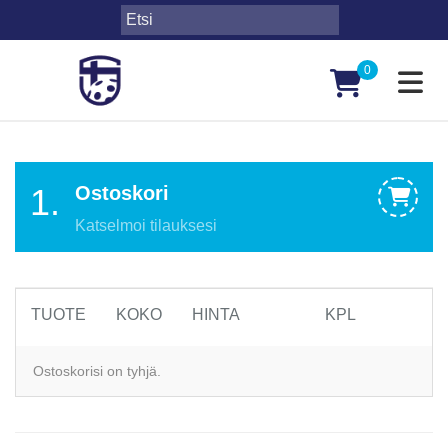
0
Toggl
1.
Ostoskori
Katselmoi tilauksesi
TUOTE
KOKO
HINTA
KPL
Ostoskorisi on tyhjä.