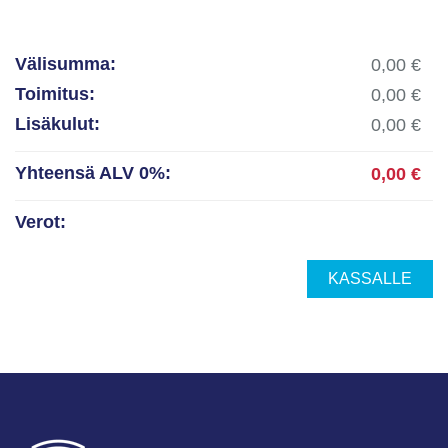
Välisumma:
Toimitus:
Lisäkulut:
Yhteensä ALV 0%:
Verot:
KASSALLE