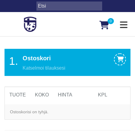
0
Toggl
1.
Ostoskori
Katselmoi tilauksesi
TUOTE
KOKO
HINTA
KPL
Ostoskorisi on tyhjä.