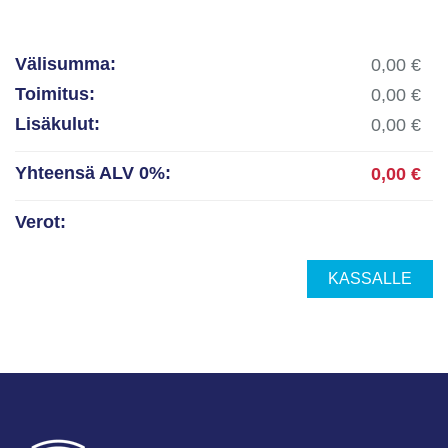
Välisumma:
Toimitus:
Lisäkulut:
Yhteensä ALV 0%:
Verot:
KASSALLE