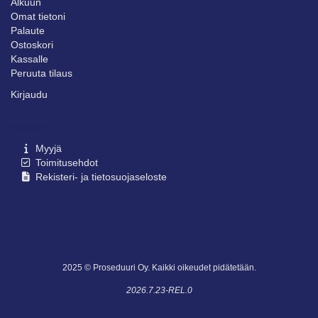
Alkuun
Omat tietoni
Palaute
Ostoskori
Kassalle
Peruuta tilaus
Kirjaudu
SIVUSTO
Myyjä
Toimitusehdot
Rekisteri- ja tietosuojaseloste
2025 © Proseduuri Oy. Kaikki oikeudet pidätetään.
2026.7.23-REL.0