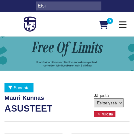
0
Toggl
Suodata
Järjestä
Mauri Kunnas
ASUSTEET
4
tulosta