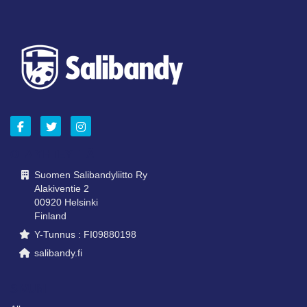
OTA YHTEYTTÄ
Suomen Salibandyliitto Ry
Alakiventie 2
00920 Helsinki
Finland
Y-Tunnus : FI09880198
salibandy.fi
SIVUNI